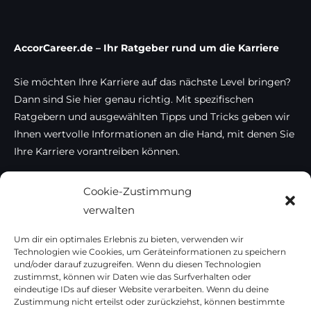
AccorCareer.de – Ihr Ratgeber rund um die Karriere
Sie möchten Ihre Karriere auf das nächste Level bringen?
Dann sind Sie hier genau richtig. Mit spezifischen
Ratgebern und ausgewählten Tipps und Tricks geben wir
Ihnen wertvolle Informationen an die Hand, mit denen Sie
Ihre Karriere vorantreiben können.
Cookie-Zustimmung
Home
verwalten
Ausbildung
Business & Gründung
Um dir ein optimales Erlebnis zu bieten, verwenden wir
Karriere
Technologien wie Cookies, um Geräteinformationen zu speichern
Studium
und/oder darauf zuzugreifen. Wenn du diesen Technologien
zustimmst, können wir Daten wie das Surfverhalten oder
Impressum
eindeutige IDs auf dieser Website verarbeiten. Wenn du deine
Zustimmung nicht erteilst oder zurückziehst, können bestimmte
Datenschutzerklärung