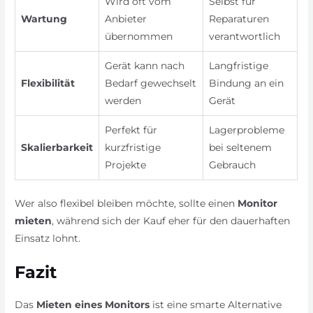
Wird oft vom
Selbst für
Wartung
Anbieter
Reparaturen
übernommen
verantwortlich
Gerät kann nach
Langfristige
Flexibilität
Bedarf gewechselt
Bindung an ein
werden
Gerät
Perfekt für
Lagerprobleme
Skalierbarkeit
kurzfristige
bei seltenem
Projekte
Gebrauch
Wer also flexibel bleiben möchte, sollte einen
Monitor
mieten
, während sich der Kauf eher für den dauerhaften
Einsatz lohnt.
Fazit
Das
Mieten eines Monitors
ist eine smarte Alternative